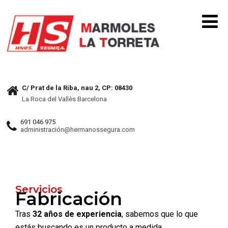
C/ Prat de la Riba, nau 2, CP: 08430
La Roca del Vallès Barcelona
691 046 975
administración@hermanossegura.com
Servicios
Fabricación
Tras
32 años de experiencia
, sabemos que lo que
estás buscando es un producto a medida.