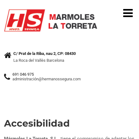
C/ Prat de la Riba, nau 2, CP: 08430
La Roca del Vallès Barcelona
691 046 975
administración@hermanossegura.com
Accesibilidad
Mármoles La Torreta, S.L.,
tiene el compromiso de adaptar los