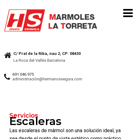
C/ Prat de la Riba, nau 2, CP: 08430
La Roca del Vallès Barcelona
691 046 975
administración@hermanossegura.com
Servicios
Escaleras
Las escaleras de mármol son una solución ideal, ya
sea desde el punto de vista estético como práctico.